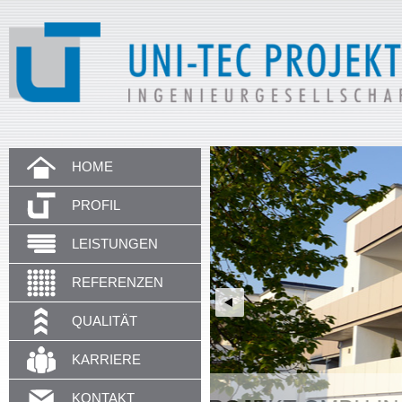
HOME
PROFIL
LEISTUNGEN
REFERENZEN
QUALITÄT
KARRIERE
KONTAKT