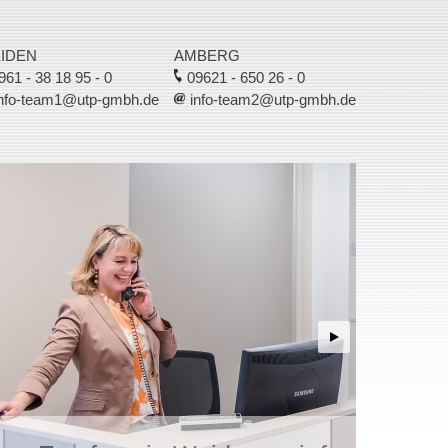
IDEN
AMBERG
61 - 38 18 95 - 0
09621 - 650 26 - 0
nfo-team1@utp-gmbh.de
info-team2@utp-gmbh.de