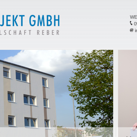
WE
09
i