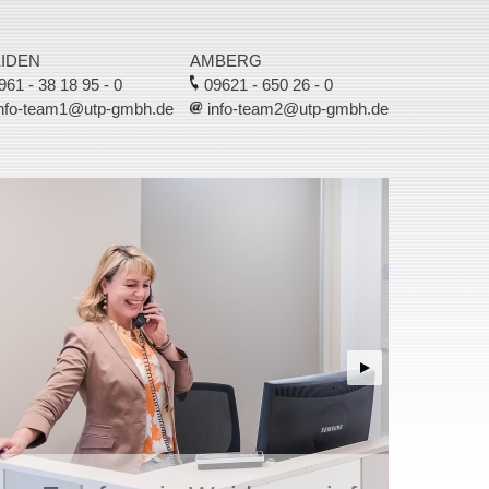
IDEN
AMBERG
61 - 38 18 95 - 0
09621 - 650 26 - 0
nfo-team1@utp-gmbh.de
info-team2@utp-gmbh.de