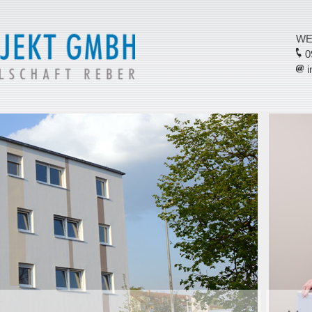
WE
09
i