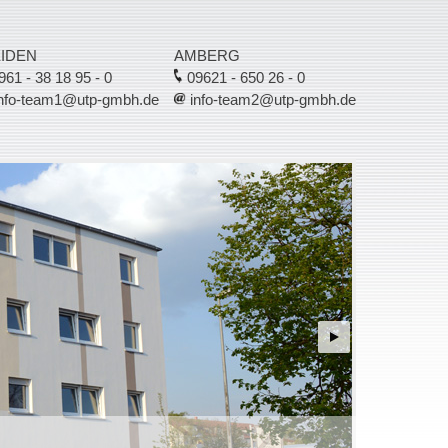
IDEN
AMBERG
61 - 38 18 95 - 0
09621 - 650 26 - 0
nfo-team1@utp-gmbh.de
info-team2@utp-gmbh.de