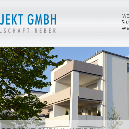
WE
09
i