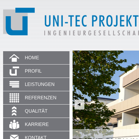
HOME
PROFIL
LEISTUNGEN
REFERENZEN
QUALITÄT
KARRIERE
KONTAKT