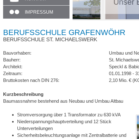
Unser Empfang i
IMPRESSUM
BERUFSSCHULE GRAFENWÖHR
BERUFSSCHULE ST. MICHAELSWERK
Bauvorhaben:
Umbau und Neu
Bauherr:
St. Michaelsw
Architekt:
Speckl & Babi
Zeitraum:
01.01.1998 - 3
Bruttokosten nach DIN 276:
2,10 Mio. € (
Kurzbeschreibung
Baumassnahme bestehend aus Neubau und Umbau Altbau
Stromversorgung über 1 Transformator zu 630 kVA
Niederspannungshauptverteilung und 12 Stück
Unterverteilungen
Sicherheitsbeleuchtungsanlage mit Zentralbatterie und